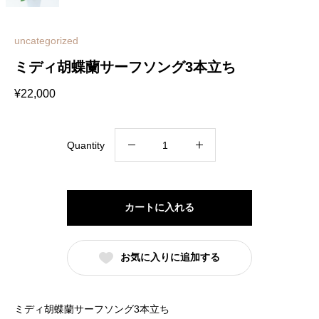
uncategorized
ミディ胡蝶蘭サーフソング3本立ち
¥
22,000
ミ
Quantity
デ
ィ
胡
カートに入れる
蝶
蘭
お気に入りに追加する
サ
ー
フ
ミディ胡蝶蘭サーフソング3本立ち
ソ